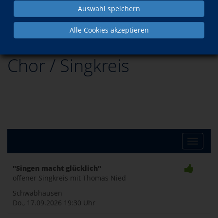
Auswahl speichern
Programm
Musik
Chor / Singkreis
Alle Cookies akzeptieren
Chor / Singkreis
Toggle
"Singen macht glücklich"
offener Singkreis mit Thomas Nied
naviga
Schwabhausen
Do., 17.09.2026
19:30 Uhr