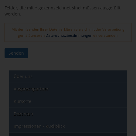
Felder, die mit * gekennzeichnet sind, müssen ausgefüllt
werden.
Mit dem Senden Ihrer Daten erklären Sie sich mit der Verarbeitung
gemäß unseren
Datenschutzbestimmungen
einverstanden.
Senden
Über uns
Ansprechpartner
Kursorte
Dozenten
Impressionen / Rückblick