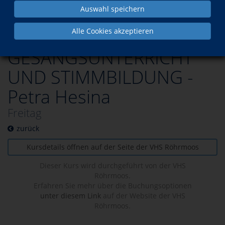
Auswahl speichern
Kursdetails
Musik
Gesangsunterricht
Alle Cookies akzeptieren
GESANGSUNTERRICHT
UND STIMMBILDUNG -
Petra Hesina
Freitag
zurück
Kursdetails öffnen auf der Seite der VHS Röhrmoos
Dieser Kurs wird durchgeführt von der VHS
Röhrmoos.
Erfahren Sie mehr über die Buchungsoptionen
unter diesem Link
auf der Website der VHS
Röhrmoos.