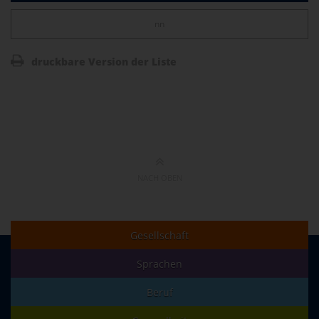
nn
naviga
druckbare Version der Liste
NACH OBEN
Gesellschaft
Sprachen
Beruf