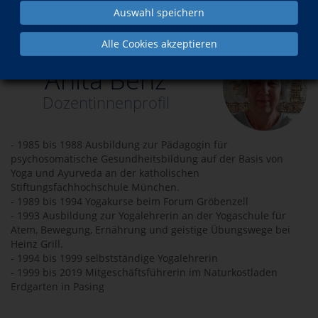
Auswahl speichern
Über uns
Dozenten
Anita Benz
Alle Cookies akzeptieren
Anita Benz
Dozentinnenprofil
- 1985 bis 1988 Ausbildung zur Pädagogin für
psychosomatische Gesundheitsbildung auf der Basis von
Yoga und Ayurveda an der katholischen
Stiftungsfachhochschule München.
- 1989 bis 1994 Yogakurse beim Forum Gröbenzell
- 1993 Ausbildung zur Yogalehrerin an der Yogaschule für
Atem, Bewegung, Ernährung und geistige Übungswege bei
Heinz Grill.
- 1994 bis 1999 selbstständige Yogalehrerin
- 1999 bis 2019 Mitgeschäftsführerin im Naturkostladen
Erdgarten in Pasing