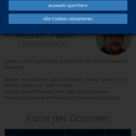
Auswahl speichern
Über uns
Dozenten
Reiner Hartl
Alle Cookies akzeptieren
Reiner Hartl
Dozentenprofil
Geboren 1969, verheiratet, arbeitet bei der Berufsfeuerwehr
München
Begann mit 13 Jahren das Schafkopfen, erstes Turnier mit 18
Jahren, seitdem ca. 3000 Turniere.
Erfolge: Vizeweltmeister 2001, zwei Mal Bayrischer
Mannschaftmeister und Münchner Championsligasieger.
Kurse des Dozenten