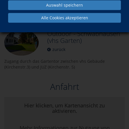
Auswahl speichern
Über uns
Kursorte
Alle Cookies akzeptieren
Outdoor - Schwabhausen
(vhs Garten)
zurück
Zugang durch das Gartentor zwischen vhs Gebäude
(Kirchenstr.3) und JUZ (Kirchenstr. 5)
Anfahrt
Hier klicken, um Kartenansicht zu
aktivieren.
Mehr Informationen zur Nutzung von