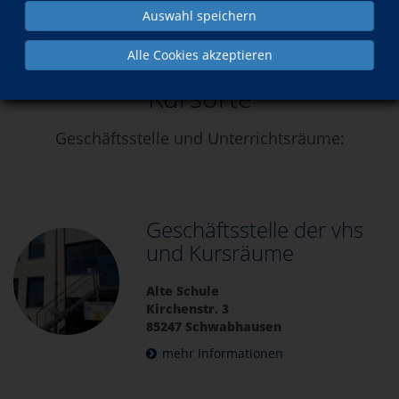
Auswahl speichern
Über uns
Kursorte
Alle Cookies akzeptieren
Kursorte
Geschäftsstelle und Unterrichtsräume:
Geschäftsstelle der vhs
und Kursräume
Alte Schule
Kirchenstr. 3
85247 Schwabhausen
mehr Informationen