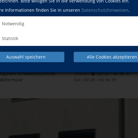
zeichnen. Bitte willigen Sie in die Verwendung von Cookies ein.
re Informationen finden Sie in unseren
Datenschutzhinweisen
.
Pr
IMPRESSUM
AGB
DATENSCHUTZERKLÄRUNG
WID
Notwendig
Statistik
Auswahl speichern
Alle Cookies akzeptieren
& Internet
Telefon & Fax
ung@vhs-schwabhausen.de
Telefon:
08138 / 66 90 33
aktformular
Fax: 08138 / 66 66 99