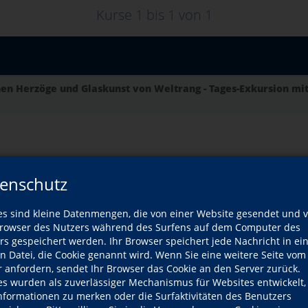
Kurse 1 bis
1
von
1
hen Herzöge und Glaskunst von Weltrang - Tages-Exkursion mi
enschutz
es sind kleine Datenmengen, die von einer Website gesendet und 
owser des Nutzers während des Surfens auf dem Computer des
NACH OBEN
rs gespeichert werden. Ihr Browser speichert jede Nachricht in ei
en Datei, die Cookie genannt wird. Wenn Sie eine weitere Seite vom
r anfordern, sendet Ihr Browser das Cookie an den Server zurück.
es wurden als zuverlässiger Mechanismus für Websites entwickelt
Informationen zu merken oder die Surfaktivitäten des Benutzers