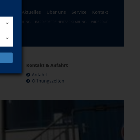
ogramm
Aktuelles
Über uns
Service
Kontakt
ERRUFSBELEHRUNG
BARRIEREFREIHEITSERKLÄRUNG
WIDERRUF
Kontakt & Anfahrt
Anfahrt
Öffnungszeiten