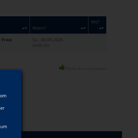
Wo?
Wann?
t Frau
Sa., 08.08.2026
09:00 Uhr
Dieser Kurs ist buchbar!
vom
ner
, um