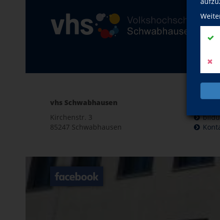
aufzu
Weite
vhs Schwabhausen
E-Mail 
Kirchenstr. 3
bild
85247 Schwabhausen
Kont