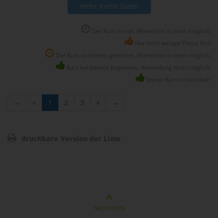
mehr Kurse laden
Der Kurs ist voll, Warteliste ist aber möglich.
Nur noch wenige Plätze frei!
Der Kurs ist bereits gestartet, Warteliste ist aber möglich.
Kurs hat bereits begonnen, Anmeldung noch möglich!
Dieser Kurs ist buchbar!
←
«
1
2
3
»
→
druckbare Version der Liste
NACH OBEN